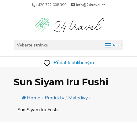
+420 722 608 399
info@24travel.cz
Vyberte stránku
Přidat k oblíbeným
Sun Siyam Iru Fushi
Home
/
Produkty
/
Maledivy
/
Sun Siyam Iru Fushi