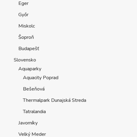
Eger
Győr
Miskolc
Šoproň
Budapešť
Slovensko
Aquaparky
Aquacity Poprad
Bešeňová
Thermalpark Dunajská Streda
Tatralandia
Javorníky
Velký Meder