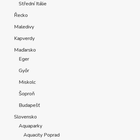
Střední Itálie
Řecko
Maledivy
Kapverdy
Maďarsko
Eger
Győr
Miskolc
Šoproň
Budapešť
Slovensko
Aquaparky
Aquacity Poprad