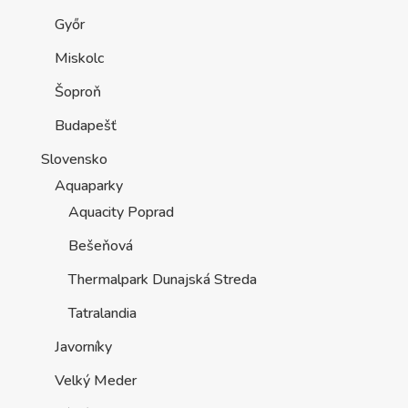
Győr
Miskolc
Šoproň
Budapešť
Slovensko
Aquaparky
Aquacity Poprad
Bešeňová
Thermalpark Dunajská Streda
Tatralandia
Javorníky
Velký Meder