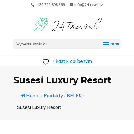
+420 722 608 399
info@24travel.cz
Vyberte stránku
Přidat k oblíbeným
Susesi Luxury Resort
Home
/
Produkty
/
BELEK
/
Susesi Luxury Resort