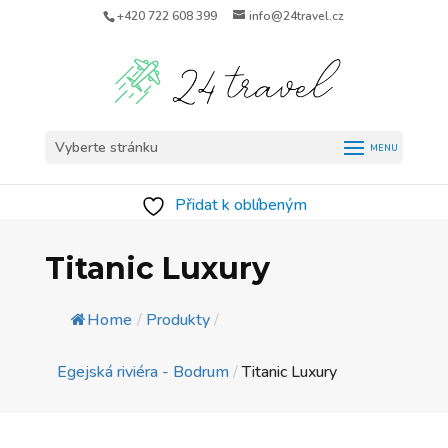
+420 722 608 399
info@24travel.cz
Vyberte stránku
Přidat k oblíbeným
Titanic Luxury
Home
/
Produkty
/
Egejská riviéra - Bodrum
/
Titanic Luxury