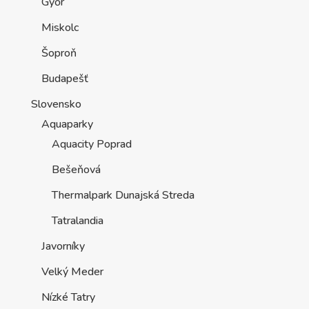
Győr
Miskolc
Šoproň
Budapešť
Slovensko
Aquaparky
Aquacity Poprad
Bešeňová
Thermalpark Dunajská Streda
Tatralandia
Javorníky
Velký Meder
Nízké Tatry