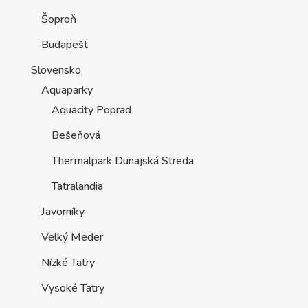
Šoproň
Budapešť
Slovensko
Aquaparky
Aquacity Poprad
Bešeňová
Thermalpark Dunajská Streda
Tatralandia
Javorníky
Velký Meder
Nízké Tatry
Vysoké Tatry