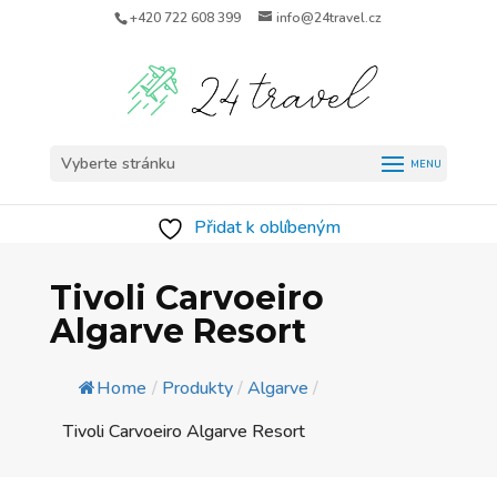
+420 722 608 399
info@24travel.cz
Vyberte stránku
Přidat k oblíbeným
Tivoli Carvoeiro
Algarve Resort
Home
/
Produkty
/
Algarve
/
Tivoli Carvoeiro Algarve Resort