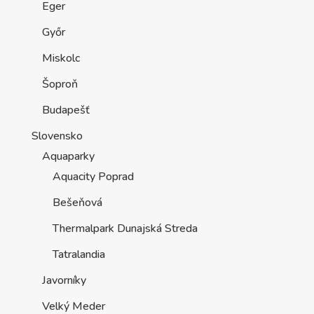
Eger
Győr
Miskolc
Šoproň
Budapešť
Slovensko
Aquaparky
Aquacity Poprad
Bešeňová
Thermalpark Dunajská Streda
Tatralandia
Javorníky
Velký Meder