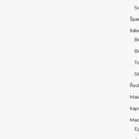
S
Špa
Itáli
B
Be
T
St
Řec
Mal
Kap
Maď
E