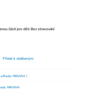
a
nou částí pro děti Bez stravování
Přidat k oblíbeným
Lefkada
,
NIKIANA
kada
,
NIKIANA