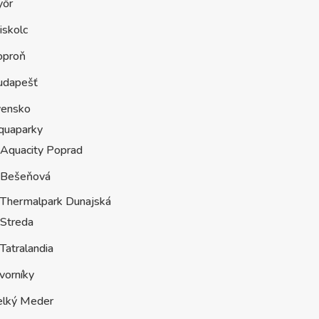
yőr
iskolc
oproň
udapešť
vensko
quaparky
Aquacity Poprad
Bešeňová
Thermalpark Dunajská
Streda
Tatralandia
vorníky
elký Meder