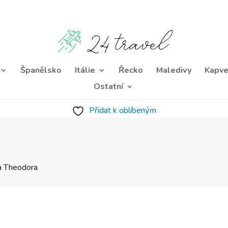
Španělsko
Itálie
Řecko
Maledivy
Kapve
Ostatní
Přidat k oblíbeným
la Theodora