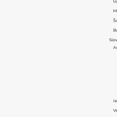
G
M
Š
B
Slo
A
Ja
V