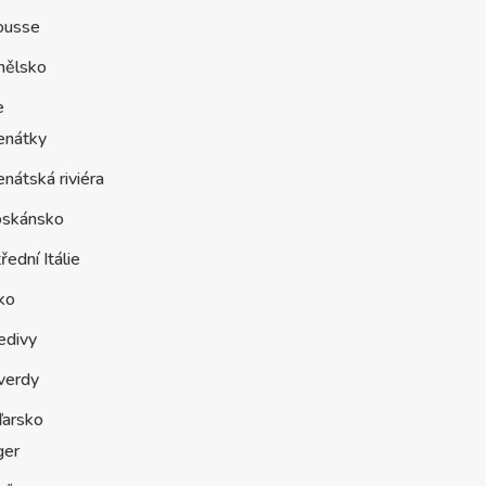
ousse
nělsko
e
enátky
nátská riviéra
oskánsko
řední Itálie
ko
edivy
verdy
arsko
ger