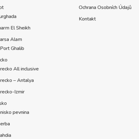
pt
Ochrana Osobních Údajů
urghada
Kontakt
harm El Sheikh
arsa Alam
Port Ghalib
ecko
recko All inclusive
recko – Antalya
recko-Izmir
sko
nisko pevnina
jerba
ahdia