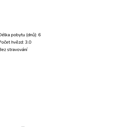
Délka pobytu (dnů): 6
Počet hvězd: 3.0
Bez stravování