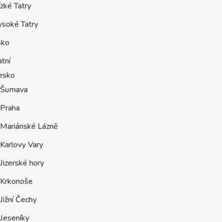
zké Tatry
ysoké Tatry
sko
tní
esko
Šumava
Praha
Mariánské Lázně
Karlovy Vary
Jizerské hory
Krkonoše
Jižní Čechy
Jeseníky