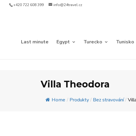
+420 722 608 399
info@24travel.cz
Last minute
Egypt
Turecko
Tunisko
Villa Theodora
Home
/
Produkty
/
Bez stravování
/
Vil