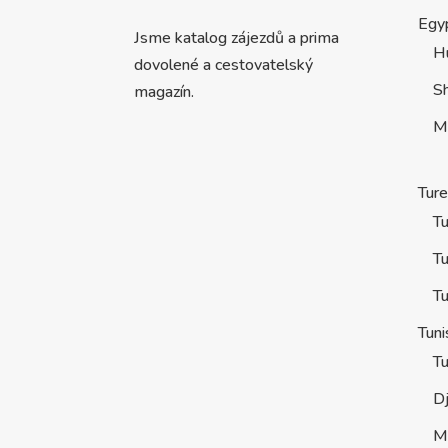
Egy
Jsme katalog zájezdů a prima
H
dovolené a cestovatelský
S
magazín.
M
Tur
Tu
Tu
Tu
Tuni
Tu
D
M