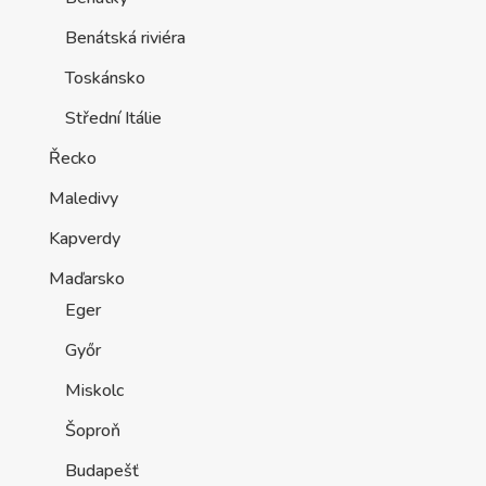
Benátská riviéra
Toskánsko
Střední Itálie
Řecko
Maledivy
Kapverdy
Maďarsko
Eger
Győr
Miskolc
Šoproň
Budapešť