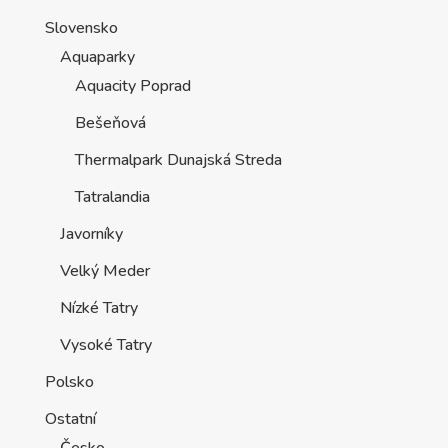
Slovensko
Aquaparky
Aquacity Poprad
Bešeňová
Thermalpark Dunajská Streda
Tatralandia
Javorníky
Velký Meder
Nízké Tatry
Vysoké Tatry
Polsko
Ostatní
Česko