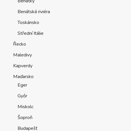
Benátky
Benátská riviéra
Toskánsko
Střední Itálie
Řecko
Maledivy
Kapverdy
Maďarsko
Eger
Győr
Miskolc
Šoproň
Budapešť