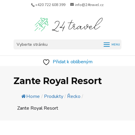
+420 722 608 399
info@24travel.cz
Vyberte stránku
Přidat k oblíbeným
Zante Royal Resort
Home
/
Produkty
/
Řecko
/
Zante Royal Resort