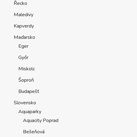
Řecko
Maledivy
Kapverdy
Maďarsko
Eger
Győr
Miskolc
Šoproň
Budapešť
Slovensko
Aquaparky
Aquacity Poprad
Bešeňová