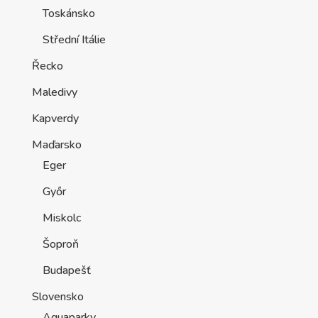
Toskánsko
Střední Itálie
Řecko
Maledivy
Kapverdy
Maďarsko
Eger
Győr
Miskolc
Šoproň
Budapešť
Slovensko
Aquaparky