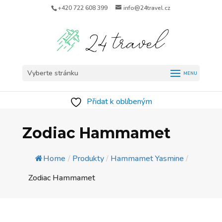
+420 722 608 399
info@24travel.cz
Vyberte stránku
Přidat k oblíbeným
Zodiac Hammamet
Home
/
Produkty
/
Hammamet Yasmine
/
Zodiac Hammamet