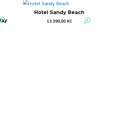
Hotel Sandy Beach
day
13.390,00
Kč