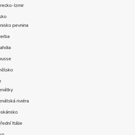
recko-Izmir
sko
nisko pevnina
jerba
ahdia
ousse
nělsko
e
enátky
nátská riviéra
oskánsko
řední Itálie
ko