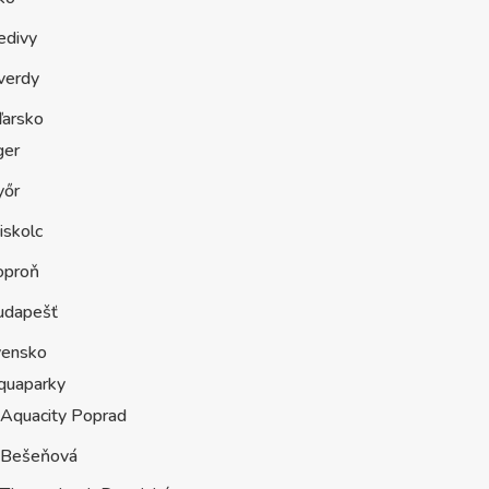
edivy
verdy
arsko
ger
yőr
iskolc
oproň
udapešť
vensko
quaparky
Aquacity Poprad
Bešeňová