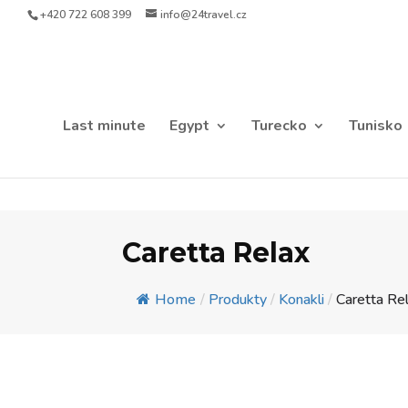
+420 722 608 399
info@24travel.cz
Last minute
Egypt
Turecko
Tunisko
Caretta Relax
Home
/
Produkty
/
Konakli
/
Caretta Re