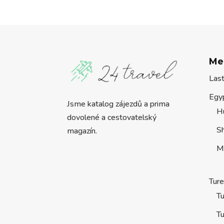
Me
Las
Egy
Jsme katalog zájezdů a prima
H
dovolené a cestovatelský
S
magazín.
M
Tur
Tu
Tu