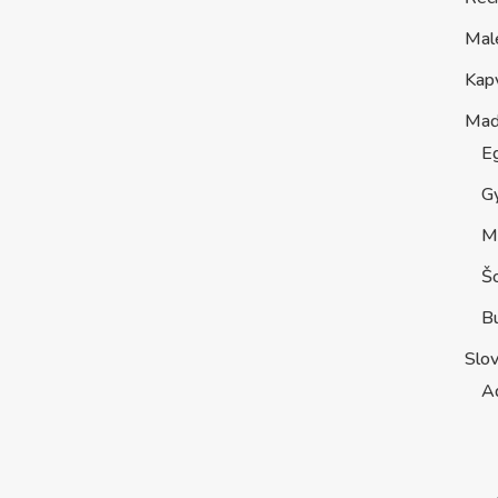
Mal
Kap
Maď
E
G
M
Š
B
Slo
A