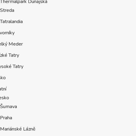
Thermalpark Dunajská
Streda
Tatralandia
vorníky
elký Meder
zké Tatry
ysoké Tatry
sko
tní
esko
Šumava
Praha
Mariánské Lázně