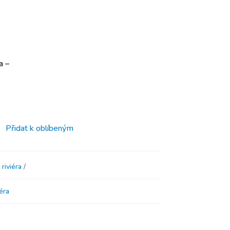
a –
Přidat k oblíbeným
riviéra
éra