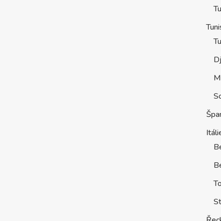
Tu
Tuni
Tu
D
M
S
Špa
Itáli
B
Be
T
St
Řec