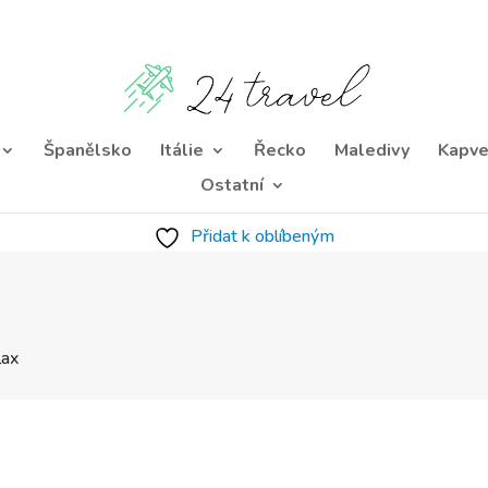
Španělsko
Itálie
Řecko
Maledivy
Kapve
Ostatní
Přidat k oblíbeným
lax