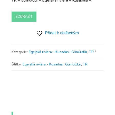
TR – Gümüldür – Egejská riviéra – Kusadasi –
ZOBRAZIT
Přidat k oblíbeným
Kategorie:
Egejská riviéra - Kusadasi
,
Gümüldür
,
TR
Štítky:
Egejská riviéra - Kusadasi
,
Gümüldür
,
TR