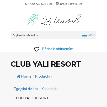
+420 722 608 399
info@24travel.cz
Vyberte stránku
Přidat k oblíbeným
CLUB YALI RESORT
Home
/
Produkty
/
Egejská riviéra - Kusadasi
/
CLUB YALI RESORT