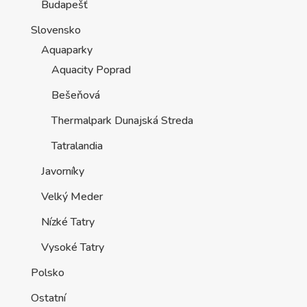
Budapešť
Slovensko
Aquaparky
Aquacity Poprad
Bešeňová
Thermalpark Dunajská Streda
Tatralandia
Javorníky
Velký Meder
Nízké Tatry
Vysoké Tatry
Polsko
Ostatní