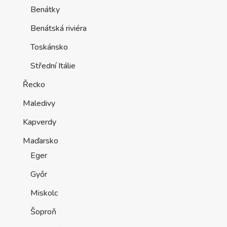
Benátky
Benátská riviéra
Toskánsko
Střední Itálie
Řecko
Maledivy
Kapverdy
Maďarsko
Eger
Győr
Miskolc
Šoproň