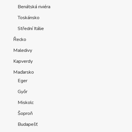
Benátská riviéra
Toskánsko
Střední Itálie
Řecko
Maledivy
Kapverdy
Maďarsko
Eger
Győr
Miskolc
Šoproň
Budapešť