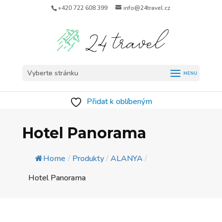
+420 722 608 399
info@24travel.cz
Vyberte stránku
Přidat k oblíbeným
Hotel Panorama
Home
/
Produkty
/
ALANYA
/
Hotel Panorama