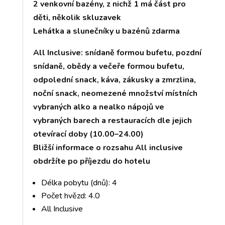
2 venkovní bazény, z nichž 1 má část pro
děti, několik skluzavek
Lehátka a slunečníky u bazénů zdarma
All Inclusive: snídaně formou bufetu, pozdní
snídaně, obědy a večeře formou bufetu,
odpolední snack, káva, zákusky a zmrzlina,
noční snack, neomezené množství místních
vybraných alko a nealko nápojů ve
vybraných barech a restauracích dle jejich
otevírací doby (10.00–24.00)
Bližší informace o rozsahu All inclusive
obdržíte po příjezdu do hotelu
Délka pobytu (dnů): 4
Počet hvězd: 4.0
All Inclusive