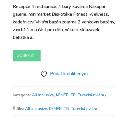
Recepce 4 restaurace, 4 bary, kavárna Nákupní
galerie, minimarket Diskotéka Fitness, wellness,
kadeřnictví Vnitřní bazén zdarma 2 venkovní bazény,
z nichž 1 má část pro děti, několik skluzavek
Lehátka a…
ZOBRAZIT
Přidat k oblíbeným
Kategorie:
All Inclusive
,
KEMER
,
TR
,
Turecká riviéra
Štítky:
All Inclusive
,
KEMER
,
TR
,
Turecká riviéra