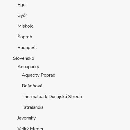
Eger
Győr
Miskolc
Šoproň
Budapešť
Slovensko
Aquaparky
Aquacity Poprad
Bešeňová
Thermalpark Dunajská Streda
Tatralandia
Javorníky
Velký Meder