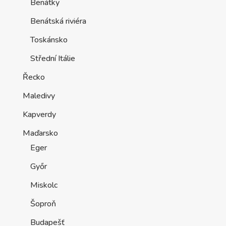
Benátky
Benátská riviéra
Toskánsko
Střední Itálie
Řecko
Maledivy
Kapverdy
Maďarsko
Eger
Győr
Miskolc
Šoproň
Budapešť