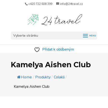
+420 722 608 399
info@24travel.cz
Vyberte stránku
Přidat k oblíbeným
Kamelya Aishen Club
Home
/
Produkty
/
Colakli
/
Kamelya Aishen Club