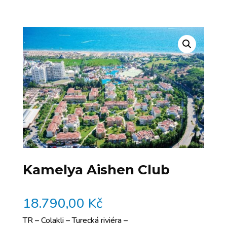
Kamelya Aishen Club
18.790,00
Kč
TR – Colakli – Turecká riviéra –