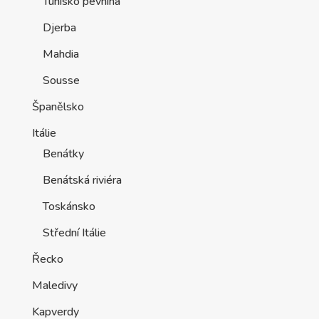
Tunisko pevnina
Djerba
Mahdia
Sousse
Španělsko
Itálie
Benátky
Benátská riviéra
Toskánsko
Střední Itálie
Řecko
Maledivy
Kapverdy