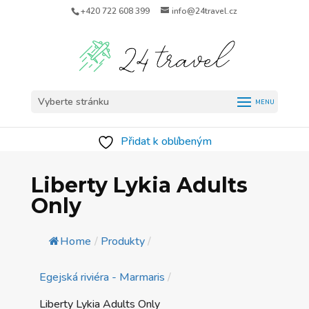
+420 722 608 399
info@24travel.cz
Vyberte stránku
Přidat k oblíbeným
Liberty Lykia Adults
Only
Home
/
Produkty
/
Egejská riviéra - Marmaris
/
Liberty Lykia Adults Only