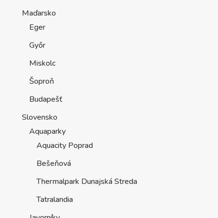
Maďarsko
Eger
Győr
Miskolc
Šoproň
Budapešť
Slovensko
Aquaparky
Aquacity Poprad
Bešeňová
Thermalpark Dunajská Streda
Tatralandia
Javorníky