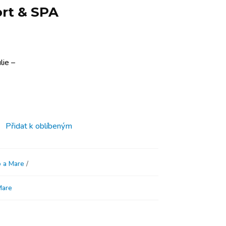
ort & SPA
lie –
Přidat k oblíbeným
 a Mare
Mare