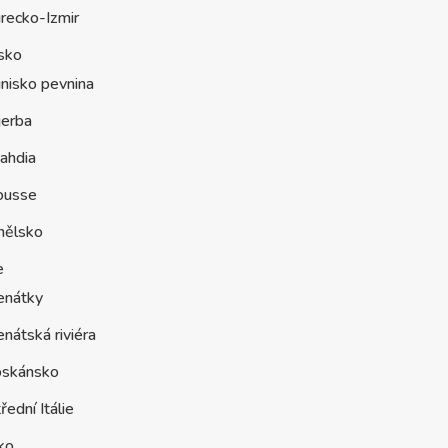
recko-Izmir
sko
nisko pevnina
jerba
ahdia
ousse
nělsko
e
enátky
nátská riviéra
oskánsko
řední Itálie
ko