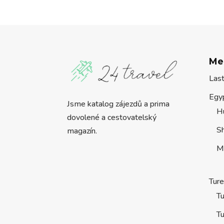
Me
Las
Egy
Jsme katalog zájezdů a prima
H
dovolené a cestovatelský
S
magazín.
M
Tur
Tu
Tu