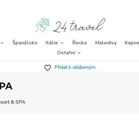
Španělsko
Itálie
Řecko
Maledivy
Kapve
Ostatní
Přidat k oblíbeným
SPA
esort & SPA