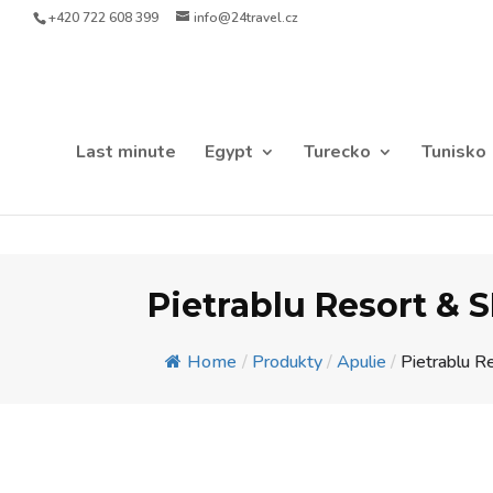
+420 722 608 399
info@24travel.cz
Last minute
Egypt
Turecko
Tunisko
Pietrablu Resort & 
Home
/
Produkty
/
Apulie
/
Pietrablu R