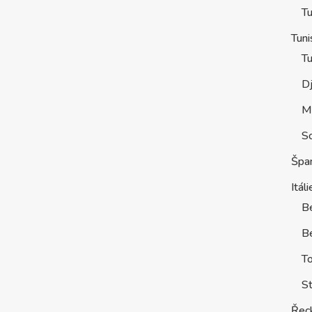
Tu
Tuni
Tu
D
M
S
Špa
Itáli
B
Be
T
St
Řec