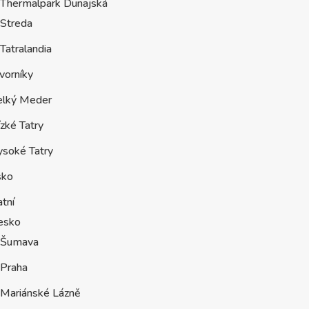
Thermalpark Dunajská
Streda
Tatralandia
vorníky
elký Meder
zké Tatry
ysoké Tatry
sko
tní
esko
Šumava
Praha
Mariánské Lázně