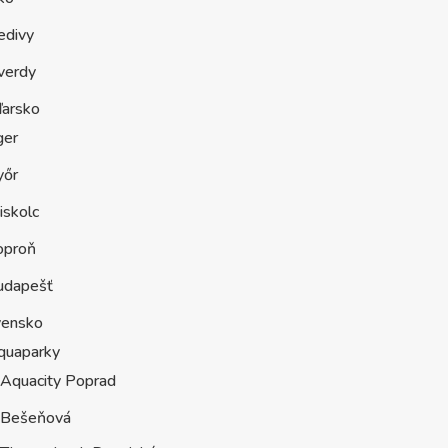
edivy
verdy
arsko
ger
yőr
iskolc
oproň
udapešť
vensko
quaparky
Aquacity Poprad
Bešeňová