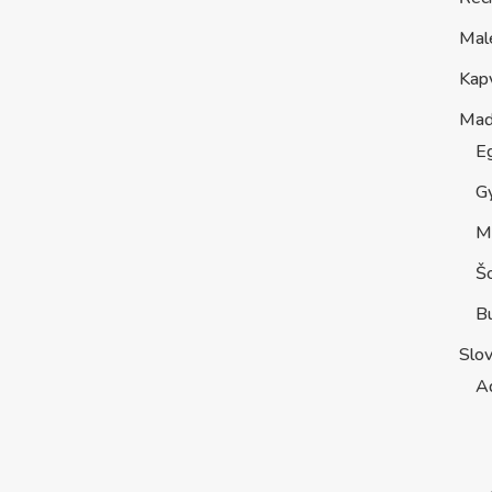
Mal
Kap
Maď
E
G
M
Š
B
Slo
A