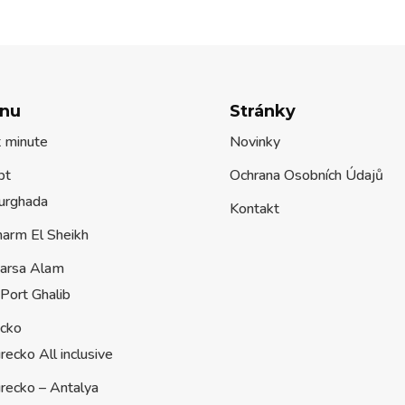
nu
Stránky
t minute
Novinky
pt
Ochrana Osobních Údajů
urghada
Kontakt
harm El Sheikh
arsa Alam
Port Ghalib
ecko
recko All inclusive
recko – Antalya