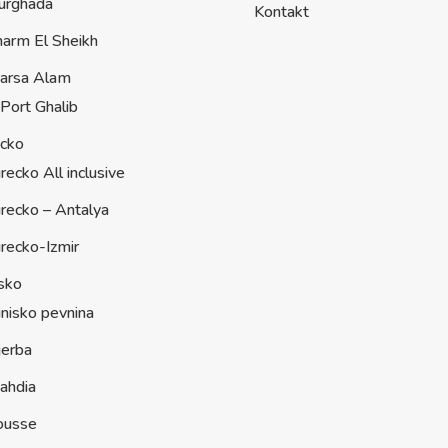
urghada
Kontakt
harm El Sheikh
arsa Alam
Port Ghalib
ecko
recko All inclusive
recko – Antalya
recko-Izmir
sko
nisko pevnina
jerba
ahdia
ousse