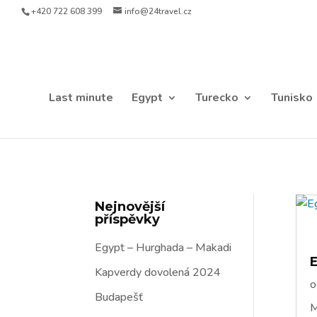
+420 722 608 399
info@24travel.cz
Last minute
Egypt
Turecko
Tunisko
Nejnovější
příspěvky
Egypt – Hurghada – Makadi
Kapverdy dovolená 2024
Budapešť
M