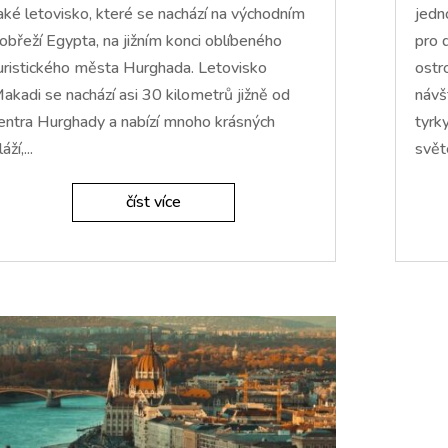
aké letovisko, které se nachází na východním
jedn
obřeží Egypta, na jižním konci oblíbeného
pro 
uristického města Hurghada. Letovisko
ostr
akadi se nachází asi 30 kilometrů jižně od
návš
entra Hurghady a nabízí mnoho krásných
tyrk
áží,...
svět
číst více