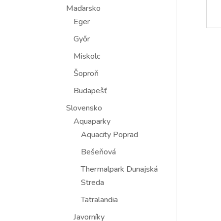
Maďarsko
Eger
Győr
Miskolc
Šoproň
Budapešť
Slovensko
Aquaparky
Aquacity Poprad
Bešeňová
Thermalpark Dunajská
Streda
Tatralandia
Javorníky