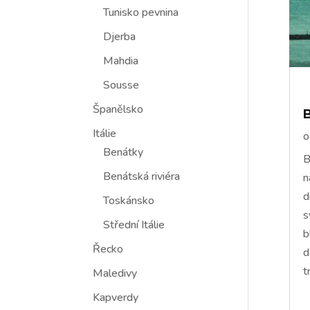
Tunisko pevnina
Djerba
Mahdia
Sousse
Španělsko
Itálie
Benátky
B
Benátská riviéra
n
d
Toskánsko
s
Střední Itálie
b
Řecko
d
t
Maledivy
Kapverdy