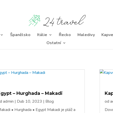
Španělsko
Itálie
Řecko
Maledivy
Kapve
Ostatní
Egypt – Hurghada – Makadi
Ka
od
admin
|
Dub 10, 2023
|
Blog
od
a
akadi • Hurghada • Egypt Makadi je pláž a
Dovo