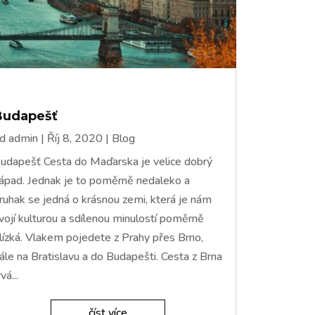
Budapešť
od
admin
|
Říj 8, 2020
|
Blog
udapešť Cesta do Maďarska je velice dobrý
ápad. Jednak je to poměrně nedaleko a
ruhak se jedná o krásnou zemi, která je nám
vojí kulturou a sdílenou minulostí poměrně
lízká. Vlakem pojedete z Prahy přes Brno,
ále na Bratislavu a do Budapešti. Cesta z Brna
rvá...
číst více