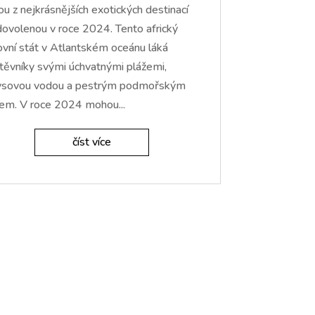
ou z nejkrásnějších exotických destinací
dovolenou v roce 2024. Tento africký
ovní stát v Atlantském oceánu láká
těvníky svými úchvatnými plážemi,
ysovou vodou a pestrým podmořským
em. V roce 2024 mohou...
číst více