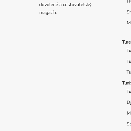
H
dovolené a cestovatelský
S
magazín.
M
Tur
Tu
Tu
Tu
Tuni
Tu
D
M
S