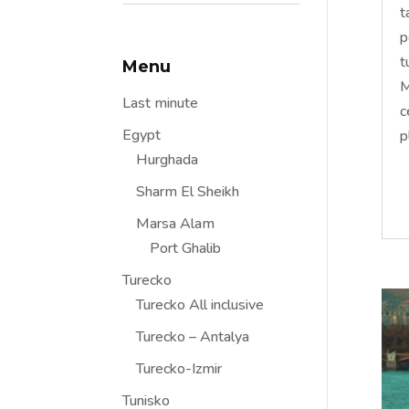
t
p
t
Menu
M
Last minute
c
Egypt
pl
Hurghada
Sharm El Sheikh
Marsa Alam
Port Ghalib
Turecko
Turecko All inclusive
Turecko – Antalya
Turecko-Izmir
Tunisko