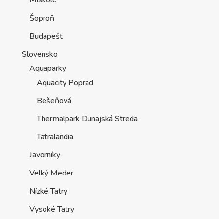
Miskolc
Šoproň
Budapešť
Slovensko
Aquaparky
Aquacity Poprad
Bešeňová
Thermalpark Dunajská Streda
Tatralandia
Javorníky
Velký Meder
Nízké Tatry
Vysoké Tatry