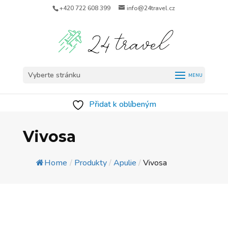
+420 722 608 399
info@24travel.cz
Vyberte stránku
Přidat k oblíbeným
Vivosa
Home
/
Produkty
/
Apulie
/
Vivosa